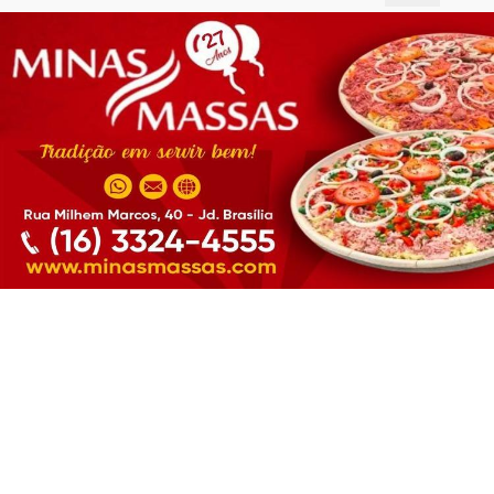
Termos de Uso e Privacidade
Esse site utiliza cookies para melhorar sua
experiência de navegação. Ao continuar o acesso,
entendemos que você concorda com nossos Termos
de Uso e Privacidade.
PARA MAIS INFORMAÇÕES,
ACESSE NOSSOS TERMOS
CLICANDO AQUI
PROSSEGUIR
FUTEBOL FEMININO
Guerreiras Grenás Sub-17 goleiam o
Avaí/Kindermann por 5 à 0 pelo Brasileiro
2026!
Guerreiras Grenás Sub-17 goleiam o Avaí/Kindermann
por 5 à 0 pelo Brasileiro 2026!