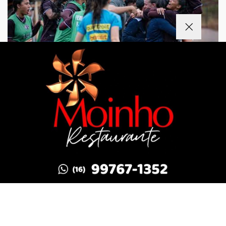
Termos de Uso e Privacidade
Esse site utiliza cookies para melhorar sua
experiência de navegação. Ao continuar o acesso,
entendemos que você concorda com nossos Termos
de Uso e Privacidade.
PARA MAIS INFORMAÇÕES,
ACESSE NOSSOS TERMOS
CLICANDO AQUI
PROSSEGUIR
FUTEBOL FEMININO
Guerreiras Grenás enfrentou o Corinthians e
venceu por de 1 a 0!
Guerreiras Grenás enfrentou o Corinthians e venceu
por de 1 a 0!