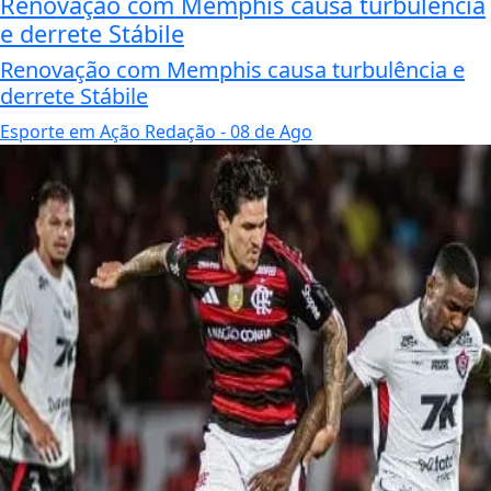
Renovação com Memphis causa turbulência
e derrete Stábile
Renovação com Memphis causa turbulência e
derrete Stábile
Esporte em Ação Redação
- 08 de Ago