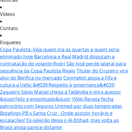
Notícias
Vídeos
Contato
Enquetes
Copa Paulista: Veja quem iria às quartas e quem seria
eliminado hoje
Barcelona e Real Madrid disputam a
contratação do volante Rodri
São José perde lateral para
sequência da Copa Paulista Rivalo
Titular do Cruzeiro vira
alvo do Benfica no mercado
Conmebol apoia a Fifa e
cutuca a Uefa: &#039;Respeito à governança&#039;
Zagueiro Sávio Maciel chega à Tailândia e mira acesso:
&quot;Feliz e empolgado&quot;
Vôlei Renata fecha
patrocínio com Seguros Unimed por duas temporadas
Botafogo-PB x Santa Cruz - Onde assistir, horário e
escalações!
Ex-seleção deixa o Al-Ittihad, mas volta ao
Brasil ainda parece distante