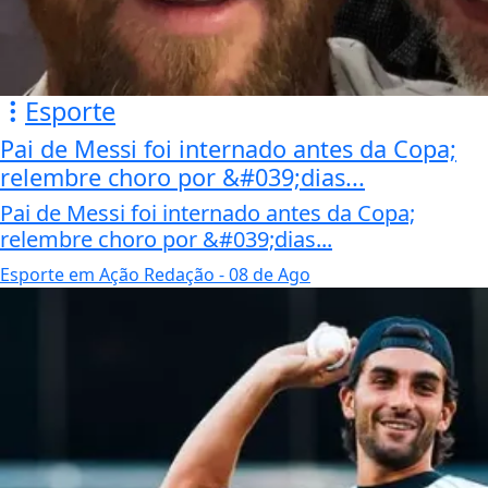
Esporte
Pai de Messi foi internado antes da Copa;
relembre choro por &#039;dias...
Pai de Messi foi internado antes da Copa;
relembre choro por &#039;dias...
Esporte em Ação Redação
- 08 de Ago