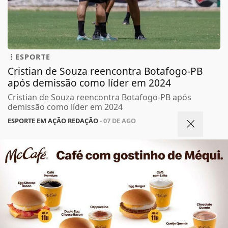
ESPORTE
Cristian de Souza reencontra Botafogo-PB
após demissão como líder em 2024
Cristian de Souza reencontra Botafogo-PB após
demissão como líder em 2024
ESPORTE EM AÇÃO REDAÇÃO
- 07 DE AGO
TODAS AS POSTAGENS
Termos de Uso e Privacidade
Esse site utiliza cookies para melhorar sua
experiência de navegação. Ao continuar o acesso,
entendemos que você concorda com nossos Termos
de Uso e Privacidade.