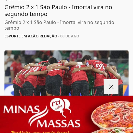
Grêmio 2 x 1 São Paulo - Imortal vira no
segundo tempo
Grêmio 2 x 1 São Paulo - Imortal vira no segundo
tempo
ESPORTE EM AÇÃO REDAÇÃO
- 08 DE AGO
Termos de Uso e Privacidade
Esse site utiliza cookies para melhorar sua
experiência de navegação. Ao continuar o acesso,
ESPORTE