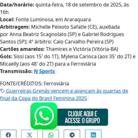
Data/horário:
quinta-feira, 18 de setembro de 2025, às
16h
Local:
Fonte Luminosa, em Araraquara
Arbitragem:
Michelle Peixoto Safatle (CE), auxiliada
por
Anna Beatriz Scagnolato (SP) e
Gabriel Rodrigues
Santos (SP); 4º árbitro:
Caio Carvalho Pereira (SP)
Cartões amarelos:
Thamires e Victória (Vitória-BA)
Gols:
Sissi (aos 15′ do 1T), Mylena Carioca (aos 35′ do 2T) e
Micaelly (aos 48′ do 2T) para a Ferroviária
Transmissão:
N Sports
FONTE/CRÉDITOS:
Ferroviária
Guerreiras Grenás vencem e avançam às quartas de
final da Copa do Brasil Feminina 2025