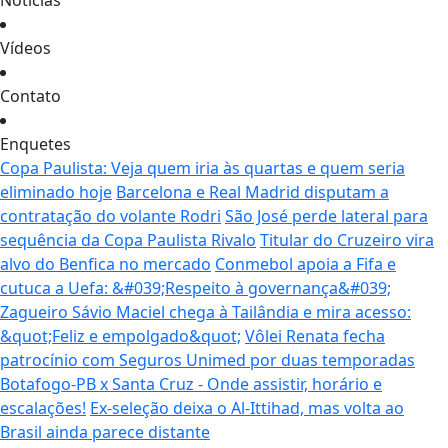
Notícias
Vídeos
Contato
Enquetes
Copa Paulista: Veja quem iria às quartas e quem seria
eliminado hoje
Barcelona e Real Madrid disputam a
contratação do volante Rodri
São José perde lateral para
sequência da Copa Paulista Rivalo
Titular do Cruzeiro vira
alvo do Benfica no mercado
Conmebol apoia a Fifa e
cutuca a Uefa: &#039;Respeito à governança&#039;
Zagueiro Sávio Maciel chega à Tailândia e mira acesso:
&quot;Feliz e empolgado&quot;
Vôlei Renata fecha
patrocínio com Seguros Unimed por duas temporadas
Botafogo-PB x Santa Cruz - Onde assistir, horário e
escalações!
Ex-seleção deixa o Al-Ittihad, mas volta ao
Brasil ainda parece distante