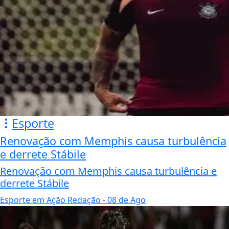
Esporte
Renovação com Memphis causa turbulência
e derrete Stábile
Renovação com Memphis causa turbulência e
derrete Stábile
Esporte em Ação Redação
- 08 de Ago