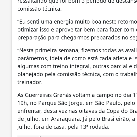
ressaltando que foi bom o período de descanso
comissão técnica.
“Eu senti uma energia muito boa neste retorn
otimizar isso e aproveitar bem para fazer co
preparação para chegarmos preparados no se
“Nesta primeira semana, fizemos todas as aval
parâmetros, ideia de como está cada atleta e i
algumas com treino integral, outras parcial e
planejado pela comissão técnica, com o trabalh
treinador.
As Guerreiras Grenás voltam a campo no dia 17
19h, no Parque São Jorge, em São Paulo, pelo 
enfrentar, desta vez nas oitavas da Copa do B
de julho, em Araraquara. Já pelo Brasileirão, 
julho, fora de casa, pela 13ª rodada.