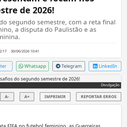
stre de 2026!
o segundo semestre, com a reta final
ino, a disputa do Paulistão e as
minina.
2:17
30/06/2026 10:41
tter
Whatsapp
Telegram
LinkedIn
Divulgação
A-
A+
IMPRIMIR
REPORTAR ERROS
a FIFA no futebol feminino, as Guerreiras