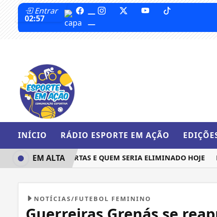
Entrar
INÍCIO
RÁDIO ESPORTE EM AÇÃO
EDIÇÕE
EM ALTA
 QUEM IRIA ÀS QUARTAS E QUEM SERIA ELIMINADO HOJE
BA
NOTÍCIAS/FUTEBOL FEMININO
Guerreiras Grenás se rea