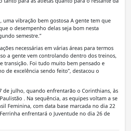
 tanto para as atletas quanto para o restante da
o, uma vibração bem gostosa A gente tem que
m que o desempenho delas seja bom nesta
gundo semestre.”
iações necessárias em várias áreas para termos
sso a gente vem controlando dentro dos treinos,
 de transição. Foi tudo muito bem pensado e
o de excelência sendo feito”, destacou o
 de julho, quando enfrentarão o Corinthians, às
Paulistão . Na sequência, as equipes voltam a se
rasil Feminina, com data base marcada no dia 22
a Ferrinha enfrentará o Juventude no dia 26 de