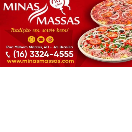
por duas temporadas
Termos de Uso e Privacidade
ESPORTE EM AÇÃO REDAÇÃO
- 06 DE AGO
Esse site utiliza cookies para melhorar sua
experiência de navegação. Ao continuar o acesso,
entendemos que você concorda com nossos Termos
de Uso e Privacidade.
TODAS AS POSTAGENS
PARA MAIS INFORMAÇÕES,
ACESSE NOSSOS TERMOS
CLICANDO AQUI
PROSSEGUIR
Não possui uma conta?
Você pode ler matérias exclusivas, anunciar
classificados e muito mais!
CRIAR MINHA CONTA