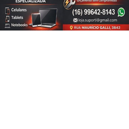
de Uso e Privacidade.
SIGA
ESPORTE EM AÇÃO
NAS REDES SOCIAIS
PARA MAIS INFORMAÇÕES,
ACESSE NOSSOS TERMOS
CLICANDO AQUI
PROSSEGUIR
/ NOTÍCIAS
FERROVIÁRIA
BASQUETE
VÔLEI
FUTEBOL FEMININO
ATLETISMO
FUTSAL
ESPORTE
BAÚ DO SORO