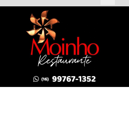
Não possui uma conta?
Você pode ler matérias exclusivas, anunciar
classificados e muito mais!
Termos de Uso e Privacidade
Esse site utiliza cookies para melhorar sua
CRIAR MINHA CONTA
experiência de navegação. Ao continuar o acesso,
entendemos que você concorda com nossos Termos
de Uso e Privacidade.
PARA MAIS INFORMAÇÕES,
ACESSE NOSSOS TERMOS
CLICANDO AQUI
SIGA
ESPORTE EM AÇÃO
NAS REDES SOCIAIS
PROSSEGUIR
/ NOTÍCIAS
FERROVIÁRIA
BASQUETE