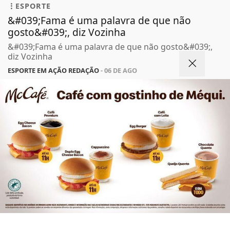
ESPORTE
&#039;Fama é uma palavra de que não
gosto&#039;, diz Vozinha
&#039;Fama é uma palavra de que não gosto&#039;,
diz Vozinha
ESPORTE EM AÇÃO REDAÇÃO
- 06 DE AGO
Termos de Uso e Privacidade
TODAS AS POSTAGENS
Esse site utiliza cookies para melhorar sua
experiência de navegação. Ao continuar o acesso,
entendemos que você concorda com nossos Termos
de Uso e Privacidade.
PARA MAIS INFORMAÇÕES,
ACESSE NOSSOS TERMOS
Não possui uma conta?
CLICANDO AQUI
PROSSEGUIR
Você pode ler matérias exclusivas, anunciar
classificados e muito mais!