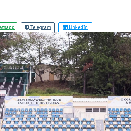
atsapp
Telegram
LinkedIn