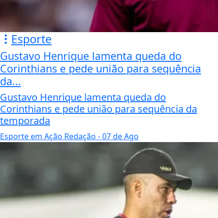
Esporte
Gustavo Henrique lamenta queda do
Corinthians e pede união para sequência
da...
Gustavo Henrique lamenta queda do
Corinthians e pede união para sequência da
temporada
Esporte em Ação Redação
- 07 de Ago