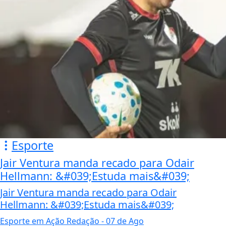
Esporte
Jair Ventura manda recado para Odair
Hellmann: &#039;Estuda mais&#039;
Jair Ventura manda recado para Odair
Hellmann: &#039;Estuda mais&#039;
Esporte em Ação Redação
- 07 de Ago