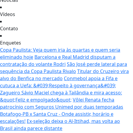
Notícias
Vídeos
Contato
Enquetes
Copa Paulista: Veja quem iria às quartas e quem seria
eliminado hoje
Barcelona e Real Madrid disputam a
contratação do volante Rodri
São José perde lateral para
sequência da Copa Paulista Rivalo
Titular do Cruzeiro vira
alvo do Benfica no mercado
Conmebol apoia a Fifa e
cutuca a Uefa: &#039;Respeito à governança&#039;
Zagueiro Sávio Maciel chega à Tailândia e mira acesso:
&quot;Feliz e empolgado&quot;
Vôlei Renata fecha
patrocínio com Seguros Unimed por duas temporadas
Botafogo-PB x Santa Cruz - Onde assistir, horário e
escalações!
Ex-seleção deixa o Al-Ittihad, mas volta ao
Brasil ainda parece distante