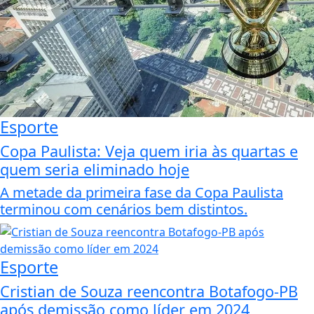
Esporte
Copa Paulista: Veja quem iria às quartas e
quem seria eliminado hoje
A metade da primeira fase da Copa Paulista
terminou com cenários bem distintos.
Esporte
Cristian de Souza reencontra Botafogo-PB
após demissão como líder em 2024