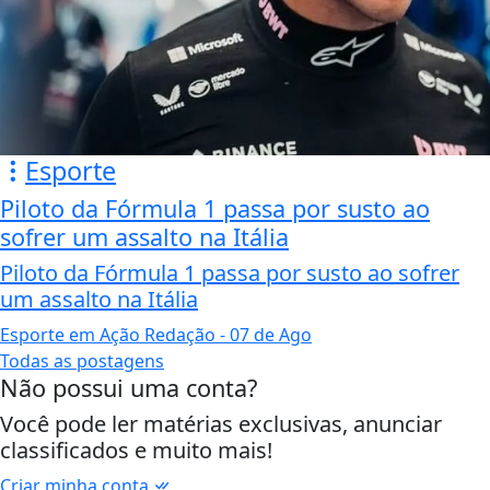
Esporte
Piloto da Fórmula 1 passa por susto ao
sofrer um assalto na Itália
Piloto da Fórmula 1 passa por susto ao sofrer
um assalto na Itália
Esporte em Ação Redação
- 07 de Ago
Todas as postagens
Não possui uma conta?
Você pode ler matérias exclusivas, anunciar
classificados e muito mais!
Criar minha conta