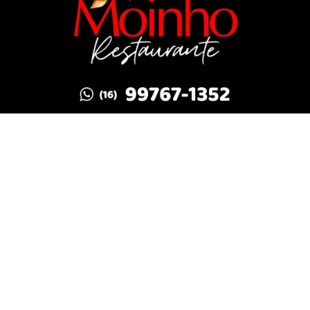
experiência de navegação. Ao continuar o acesso,
entendemos que você concorda com nossos Termos
de Uso e Privacidade.
PARA MAIS INFORMAÇÕES,
ACESSE NOSSOS TERMOS
CLICANDO AQUI
PROSSEGUIR
FUTEBOL FEMININO
Guerreiras Grenás Sub-17 goleiam o
Avaí/Kindermann por 5 à 0 pelo Brasileiro
2026!
Guerreiras Grenás Sub-17 goleiam o Avaí/Kindermann
por 5 à 0 pelo Brasileiro 2026!
ESPORTE EM AÇÃO REDAÇÃO
- 01 DE JUL
TODAS AS POSTAGENS