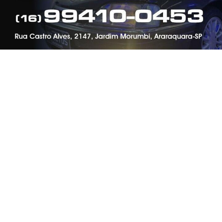
PARA MAIS INFORMAÇÕES,
ACESSE NOSSOS TERMOS
CLICANDO AQUI
PROSSEGUIR
FERROVIÁRIA
Confira da 10ª até a 15ª rodada do