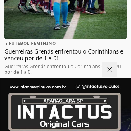
FUTEBOL FEMININO
Guerreiras Grenás enfrentou o Corinthians e
venceu por de 1 a 0!
Guerreiras Grenás enfrentou o Corinthians e venceu
por de 1 a 0!
ESPORTE EM AÇÃO REDAÇÃO
- 01 DE JUL
Termos de Uso e Privacidade
Esse site utiliza cookies para melhorar sua
experiência de navegação. Ao continuar o acesso,
entendemos que você concorda com nossos Termos
de Uso e Privacidade.