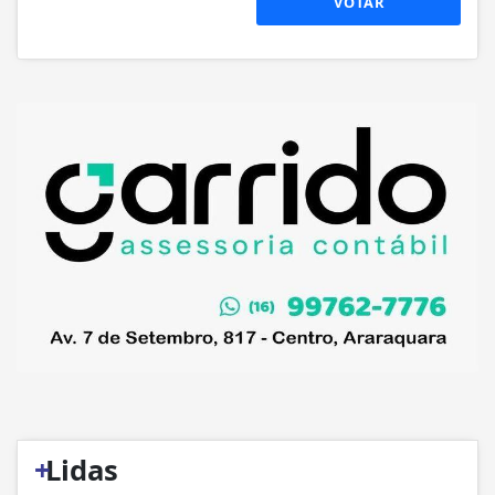
VOTAR
+
Lidas