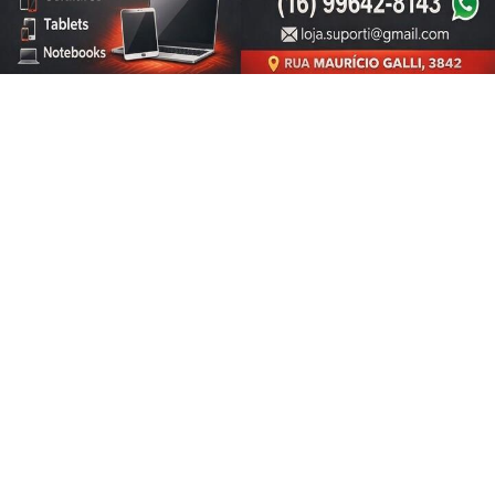
CLICANDO AQUI
PROSSEGUIR
SIGA
ESPORTE EM AÇÃO
NAS REDES SOCIAIS
/ NOTÍCIAS
FERROVIÁRIA
BASQUETE
VÔLEI
FUTEBOL FEMININO
ATLETISMO