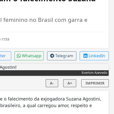
 feminino no Brasil com garra e
 17:53
tter
Whatsapp
Telegram
LinkedIn
Everton Azevedo
A-
A+
IMPRIMIR
 o falecimento da exjogadora Suzana Agostini,
rasileiro, a qual carregou amor, respeito e