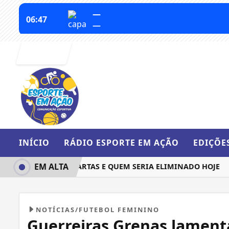
Entrar
INÍCIO
RÁDIO ESPORTE EM AÇÃO
EDIÇÕE
EM ALTA
 QUEM IRIA ÀS QUARTAS E QUEM SERIA ELIMINADO HOJE
BA
NOTÍCIAS/FUTEBOL FEMININO
Guerreiras Grenas lament