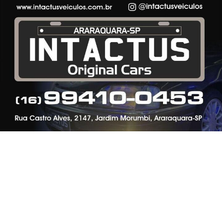
CRIAR MINHA CONTA
Termos de Uso e Privacidade
Esse site utiliza cookies para melhorar sua
experiência de navegação. Ao continuar o acesso,
entendemos que você concorda com nossos Termos
SIGA
ESPORTE EM AÇÃO
NAS REDES SOCIAIS
de Uso e Privacidade.
PARA MAIS INFORMAÇÕES,
ACESSE NOSSOS TERMOS
CLICANDO AQUI
PROSSEGUIR
/ NOTÍCIAS
FERROVIÁRIA
BASQUETE
VÔLEI
FUTEBOL FEMININO