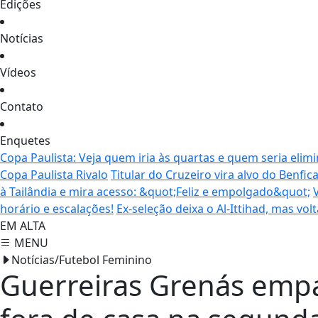
Edições
Notícias
Vídeos
Contato
Enquetes
Copa Paulista: Veja quem iria às quartas e quem seria elim
Copa Paulista Rivalo
Titular do Cruzeiro vira alvo do Benfi
à Tailândia e mira acesso: &quot;Feliz e empolgado&quot;
horário e escalações!
Ex-seleção deixa o Al-Ittihad, mas vol
EM ALTA
MENU
Notícias/Futebol Feminino
Guerreiras Grenás emp