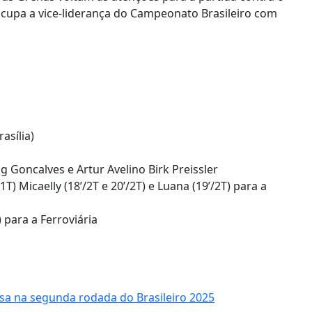
 ocupa a vice-liderança do Campeonato Brasileiro com
asília)
g Goncalves e Artur Avelino Birk Preissler
T) Micaelly (18’/2T e 20’/2T) e Luana (19’/2T) para a
 para a Ferroviária
a na segunda rodada do Brasileiro 2025