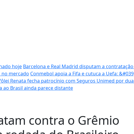
inado hoje
Barcelona e Real Madrid disputam a contratação
ca no mercado
Conmebol apoia a Fifa e cutuca a Uefa: &#03
Vôlei Renata fecha patrocínio com Seguros Unimed por du
ta ao Brasil ainda parece distante
atam contra o Grêmio