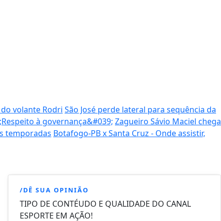
 do volante Rodri
São José perde lateral para sequência da
9;Respeito à governança&#039;
Zagueiro Sávio Maciel chega
as temporadas
Botafogo-PB x Santa Cruz - Onde assistir,
/DÊ SUA OPINIÃO
TIPO DE CONTÉUDO E QUALIDADE DO CANAL
ESPORTE EM AÇÃO!