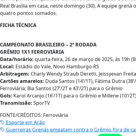
Real Brasília em casa, neste domingo (30). A equipe grená
quatro pontos somados.
FICHA TÉCNICA
CAMPEONATO BRASILEIRO – 2ª RODADA
GRÊMIO 1X1 FERROVIÁRIA
Data/horário:
quarta-feira, 26 de março de 2025, às 19h (Br
Local:
Estádio do Vale, Novo Hamburgo-RS
Arbitragem:
Charly Wendy Straub Deretti, Jeissyevan Freita
Cartões amarelos:
Duda Santos (14’/1T), Fátima Dutra (38’/1
Ferroviária; Bia Santos (27’/2T e 43’/2T) para o Grêmio
Gols:
Karol Arcanjo (16’/1T) para o Grêmio e Millene (10’/2T)
Transmissão:
SporTV
FONTE/CRÉDITOS:
Ferroviária
Esporte em Ação
Guerreiras Grenás empatam contra o Grêmio fora de cas