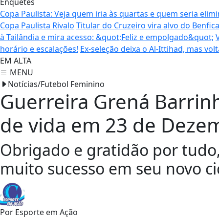
Enquetes
Copa Paulista: Veja quem iria às quartas e quem seria elim
Copa Paulista Rivalo
Titular do Cruzeiro vira alvo do Benfi
à Tailândia e mira acesso: &quot;Feliz e empolgado&quot;
horário e escalações!
Ex-seleção deixa o Al-Ittihad, mas vol
EM ALTA
MENU
Notícias/Futebol Feminino
Guerreira Grená Barrin
de vida em 23 de Deze
Obrigado e gratidão por tudo,
muito sucesso em seu novo cic
Por
Esporte em Ação