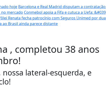
inado hoje
Barcelona e Real Madrid disputam a contratação
ca no mercado
Conmebol apoia a Fifa e cutuca a Uefa: &#03
Vôlei Renata fecha patrocínio com Seguros Unimed por du
ta ao Brasil ainda parece distante
ha , completou 38 anos
mbro!
 nossa lateral-esquerda, e
lo!