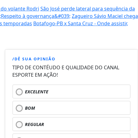
 do volante Rodri
São José perde lateral para sequência da
9;Respeito à governança&#039;
Zagueiro Sávio Maciel chega
as temporadas
Botafogo-PB x Santa Cruz - Onde assistir,
/DÊ SUA OPINIÃO
TIPO DE CONTÉUDO E QUALIDADE DO CANAL
ESPORTE EM AÇÃO!
EXCELENTE
BOM
REGULAR