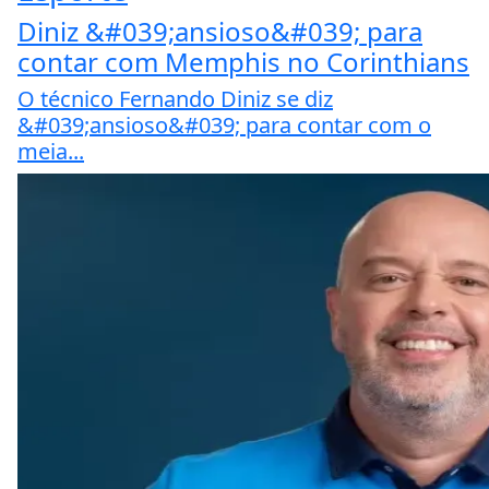
Diniz &#039;ansioso&#039; para
contar com Memphis no Corinthians
O técnico Fernando Diniz se diz
&#039;ansioso&#039; para contar com o
meia...