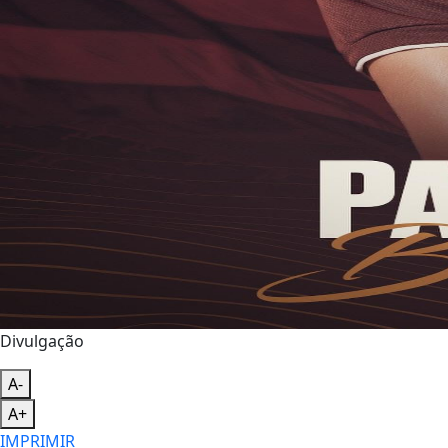
Divulgação
A-
A+
IMPRIMIR