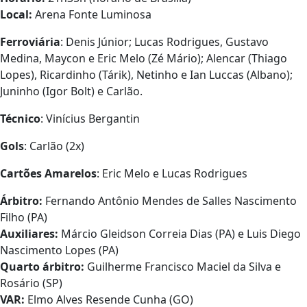
Local:
Arena Fonte Luminosa
Ferroviária
: Denis Júnior; Lucas Rodrigues, Gustavo
Medina, Maycon e Eric Melo (Zé Mário); Alencar (Thiago
Lopes), Ricardinho (Tárik), Netinho e Ian Luccas (Albano);
Juninho (Igor Bolt) e Carlão.
Técnico
: Vinícius Bergantin
Gols
: Carlão (2x)
Cartões Amarelos
: Eric Melo e Lucas Rodrigues
Árbitro:
Fernando Antônio Mendes de Salles Nascimento
Filho (PA)
Auxiliares:
Márcio Gleidson Correia Dias (PA) e Luis Diego
Nascimento Lopes (PA)
Quarto árbitro:
Guilherme Francisco Maciel da Silva e
Rosário (SP)
VAR:
Elmo Alves Resende Cunha (GO)