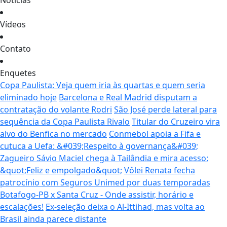
Notícias
Vídeos
Contato
Enquetes
Copa Paulista: Veja quem iria às quartas e quem seria
eliminado hoje
Barcelona e Real Madrid disputam a
contratação do volante Rodri
São José perde lateral para
sequência da Copa Paulista Rivalo
Titular do Cruzeiro vira
alvo do Benfica no mercado
Conmebol apoia a Fifa e
cutuca a Uefa: &#039;Respeito à governança&#039;
Zagueiro Sávio Maciel chega à Tailândia e mira acesso:
&quot;Feliz e empolgado&quot;
Vôlei Renata fecha
patrocínio com Seguros Unimed por duas temporadas
Botafogo-PB x Santa Cruz - Onde assistir, horário e
escalações!
Ex-seleção deixa o Al-Ittihad, mas volta ao
Brasil ainda parece distante