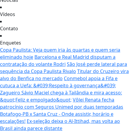
Notícias
Vídeos
Contato
Enquetes
Copa Paulista: Veja quem iria às quartas e quem seria
eliminado hoje
Barcelona e Real Madrid disputam a
contratação do volante Rodri
São José perde lateral para
sequência da Copa Paulista Rivalo
Titular do Cruzeiro vira
alvo do Benfica no mercado
Conmebol apoia a Fifa e
cutuca a Uefa: &#039;Respeito à governança&#039;
Zagueiro Sávio Maciel chega à Tailândia e mira acesso:
&quot;Feliz e empolgado&quot;
Vôlei Renata fecha
patrocínio com Seguros Unimed por duas temporadas
Botafogo-PB x Santa Cruz - Onde assistir, horário e
escalações!
Ex-seleção deixa o Al-Ittihad, mas volta ao
Brasil ainda parece distante