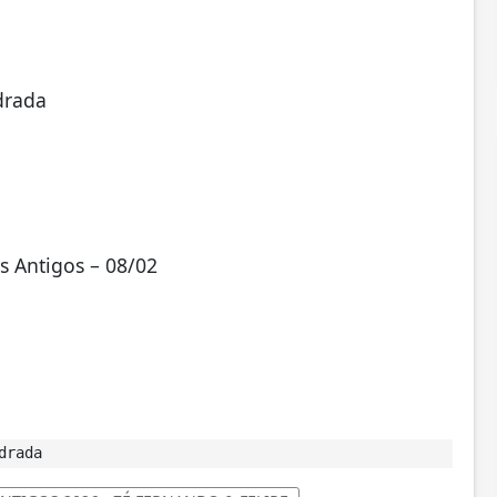
drada
s Antigos – 08/02
drada