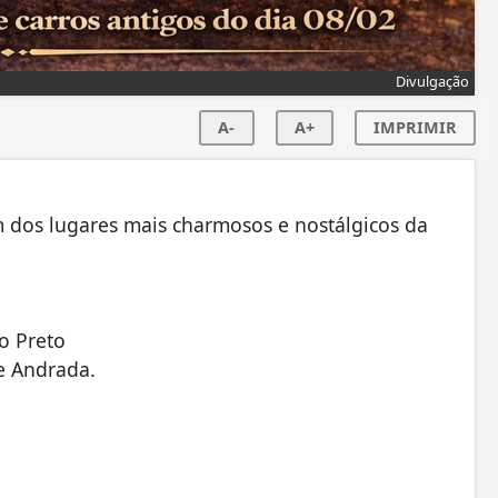
Divulgação
A-
A+
IMPRIMIR
 dos lugares mais charmosos e nostálgicos da
o Preto
e Andrada.