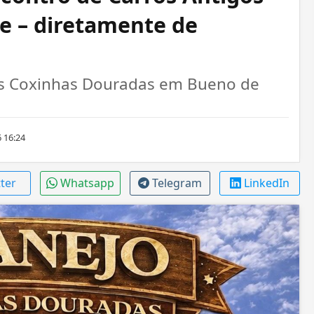
pe – diretamente de
nas Coxinhas Douradas em Bueno de
 16:24
tter
Whatsapp
Telegram
LinkedIn