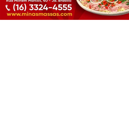
CLICANDO AQUI
PROSSEGUIR
ESPORTE
Cruzeiro x Mirassol - Onde assistir, arbitragem
e escalações
Cruzeiro x Mirassol - Onde assistir, arbitragem e
escalações
ESPORTE EM AÇÃO REDAÇÃO
- 07 DE AGO