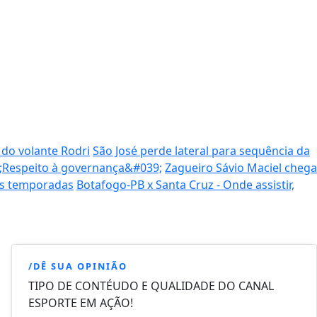
 do volante Rodri
São José perde lateral para sequência da
9;Respeito à governança&#039;
Zagueiro Sávio Maciel chega
as temporadas
Botafogo-PB x Santa Cruz - Onde assistir,
/DÊ SUA OPINIÃO
TIPO DE CONTÉUDO E QUALIDADE DO CANAL
ESPORTE EM AÇÃO!