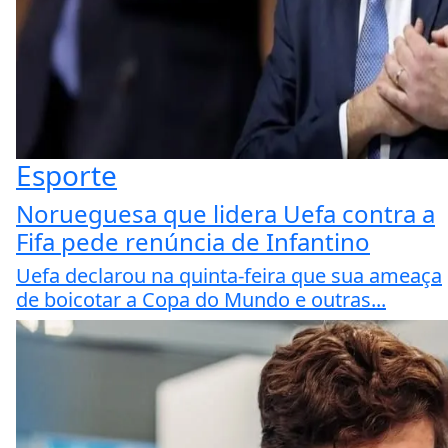
Esporte
Norueguesa que lidera Uefa contra a
Fifa pede renúncia de Infantino
Uefa declarou na quinta-feira que sua ameaça
de boicotar a Copa do Mundo e outras...