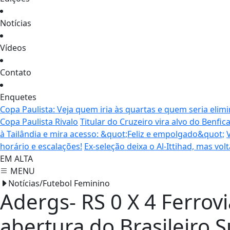
Notícias
Vídeos
Contato
Enquetes
Copa Paulista: Veja quem iria às quartas e quem seria elim
Copa Paulista Rivalo
Titular do Cruzeiro vira alvo do Benfi
à Tailândia e mira acesso: &quot;Feliz e empolgado&quot;
horário e escalações!
Ex-seleção deixa o Al-Ittihad, mas vol
EM ALTA
MENU
Notícias/Futebol Feminino
Adergs- RS 0 X 4 Ferrov
abertura do Brasileiro 