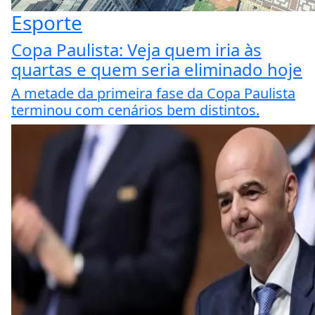
Esporte
Copa Paulista: Veja quem iria às
quartas e quem seria eliminado hoje
A metade da primeira fase da Copa Paulista
terminou com cenários bem distintos.