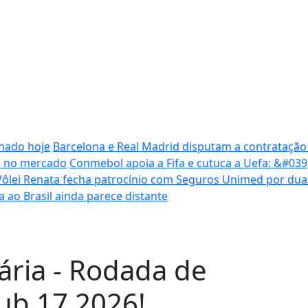
inado hoje
Barcelona e Real Madrid disputam a contratação
ca no mercado
Conmebol apoia a Fifa e cutuca a Uefa: &#03
Vôlei Renata fecha patrocínio com Seguros Unimed por du
ta ao Brasil ainda parece distante
iária - Rodada de
Sub 17 2026!