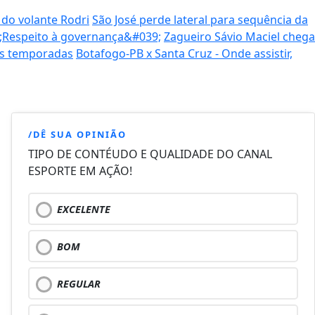
 do volante Rodri
São José perde lateral para sequência da
9;Respeito à governança&#039;
Zagueiro Sávio Maciel chega
as temporadas
Botafogo-PB x Santa Cruz - Onde assistir,
/DÊ SUA OPINIÃO
TIPO DE CONTÉUDO E QUALIDADE DO CANAL
ESPORTE EM AÇÃO!
EXCELENTE
BOM
REGULAR