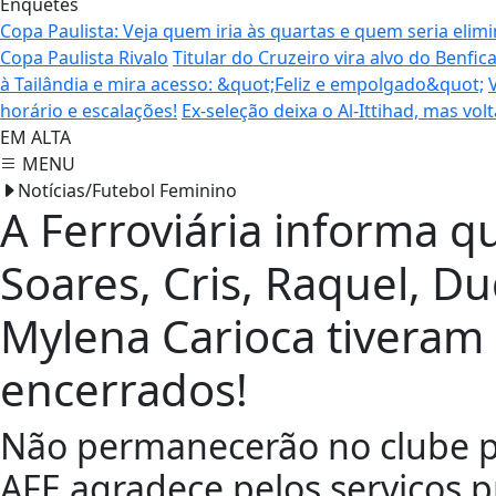
Enquetes
Copa Paulista: Veja quem iria às quartas e quem seria elim
Copa Paulista Rivalo
Titular do Cruzeiro vira alvo do Benfi
à Tailândia e mira acesso: &quot;Feliz e empolgado&quot;
horário e escalações!
Ex-seleção deixa o Al-Ittihad, mas vol
EM ALTA
MENU
Notícias/Futebol Feminino
A Ferroviária informa qu
Soares, Cris, Raquel, D
Mylena Carioca tiveram 
encerrados!
Não permanecerão no clube p
AFE agradece pelos serviços p