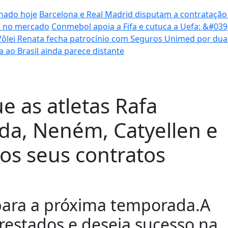
inado hoje
Barcelona e Real Madrid disputam a contratação
ca no mercado
Conmebol apoia a Fifa e cutuca a Uefa: &#03
Vôlei Renata fecha patrocínio com Seguros Unimed por du
ta ao Brasil ainda parece distante
e as atletas Rafa
uda, Neném, Catyellen e
os seus contratos
ara a próxima temporada.A
restados e deseja sucesso na