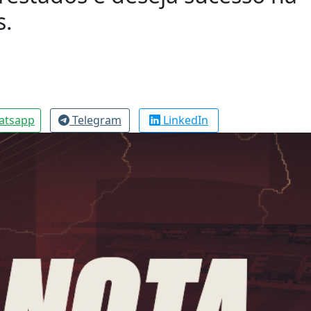
s.
atsapp
Telegram
LinkedIn