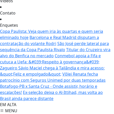
Vídeos
Contato
Enquetes
Copa Paulista: Veja quem iria às quartas e quem seria
eliminado hoje
Barcelona e Real Madrid disputam a
contratação do volante Rodri
São José perde lateral para
sequência da Copa Paulista Rivalo
Titular do Cruzeiro vira
alvo do Benfica no mercado
Conmebol apoia a Fifa e
cutuca a Uefa: &#039;Respeito à governança&#039;
Zagueiro Sávio Maciel chega à Tailândia e mira acesso:
&quot;Feliz e empolgado&quot;
Vôlei Renata fecha
patrocínio com Seguros Unimed por duas temporadas
Botafogo-PB x Santa Cruz - Onde assistir, horário e
escalações!
Ex-seleção deixa o Al-Ittihad, mas volta ao
Brasil ainda parece distante
EM ALTA
MENU