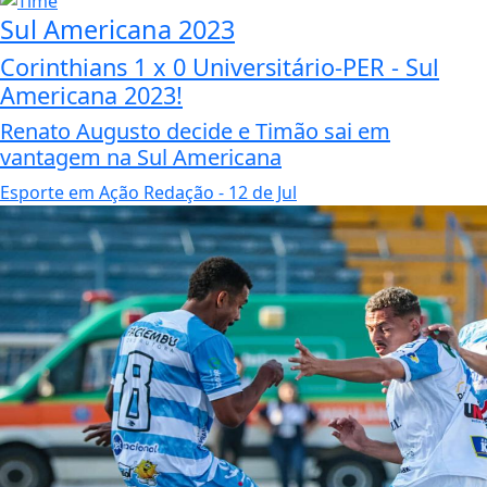
Sul Americana 2023
Corinthians 1 x 0 Universitário-PER - Sul
Americana 2023!
Renato Augusto decide e Timão sai em
vantagem na Sul Americana
Esporte em Ação Redação
- 12 de Jul