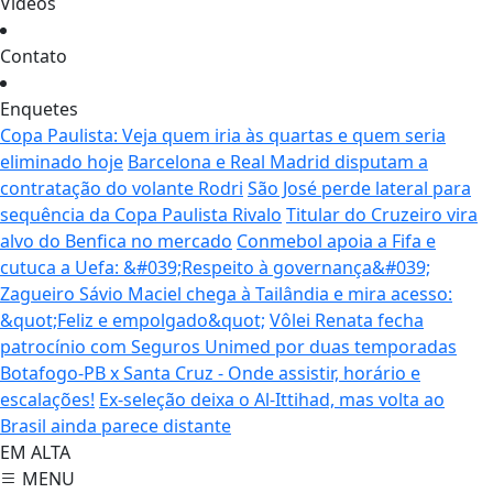
Vídeos
Contato
Enquetes
Copa Paulista: Veja quem iria às quartas e quem seria
eliminado hoje
Barcelona e Real Madrid disputam a
contratação do volante Rodri
São José perde lateral para
sequência da Copa Paulista Rivalo
Titular do Cruzeiro vira
alvo do Benfica no mercado
Conmebol apoia a Fifa e
cutuca a Uefa: &#039;Respeito à governança&#039;
Zagueiro Sávio Maciel chega à Tailândia e mira acesso:
&quot;Feliz e empolgado&quot;
Vôlei Renata fecha
patrocínio com Seguros Unimed por duas temporadas
Botafogo-PB x Santa Cruz - Onde assistir, horário e
escalações!
Ex-seleção deixa o Al-Ittihad, mas volta ao
Brasil ainda parece distante
EM ALTA
MENU