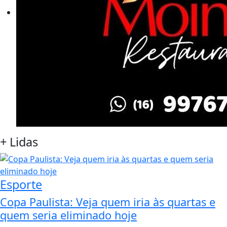
+
Lidas
Esporte
Copa Paulista: Veja quem iria às quartas e
quem seria eliminado hoje