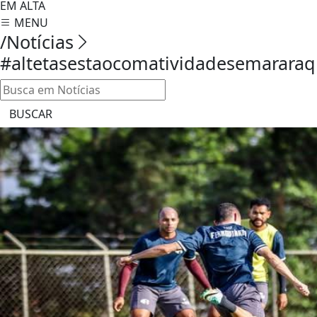
EM ALTA
MENU
/Notícias
#altetasestaocomatividadesemararaq
BUSCAR