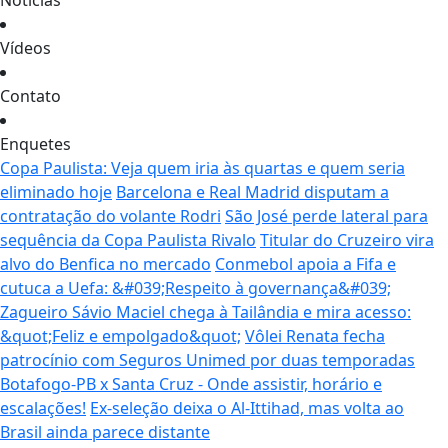
Notícias
Vídeos
Contato
Enquetes
Copa Paulista: Veja quem iria às quartas e quem seria
eliminado hoje
Barcelona e Real Madrid disputam a
contratação do volante Rodri
São José perde lateral para
sequência da Copa Paulista Rivalo
Titular do Cruzeiro vira
alvo do Benfica no mercado
Conmebol apoia a Fifa e
cutuca a Uefa: &#039;Respeito à governança&#039;
Zagueiro Sávio Maciel chega à Tailândia e mira acesso:
&quot;Feliz e empolgado&quot;
Vôlei Renata fecha
patrocínio com Seguros Unimed por duas temporadas
Botafogo-PB x Santa Cruz - Onde assistir, horário e
escalações!
Ex-seleção deixa o Al-Ittihad, mas volta ao
Brasil ainda parece distante