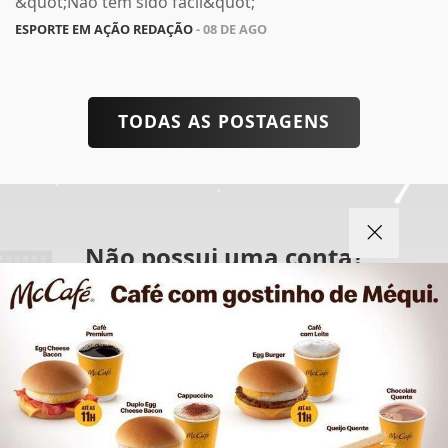
&quot;Não tem sido fácil&quot;
ESPORTE EM AÇÃO REDAÇÃO
- 08 DE AGO
TODAS AS POSTAGENS
Não possui uma conta?
Você pode ler matérias exclusivas, anunciar
classificados e muito mais!
Termos de Uso e Privacidade
Esse site utiliza cookies para melhorar sua
CRIAR MINHA CONTA
experiência de navegação. Ao continuar o acesso,
entendemos que você concorda com nossos Termos
de Uso e Privacidade.
PARA MAIS INFORMAÇÕES,
ACESSE NOSSOS TERMOS