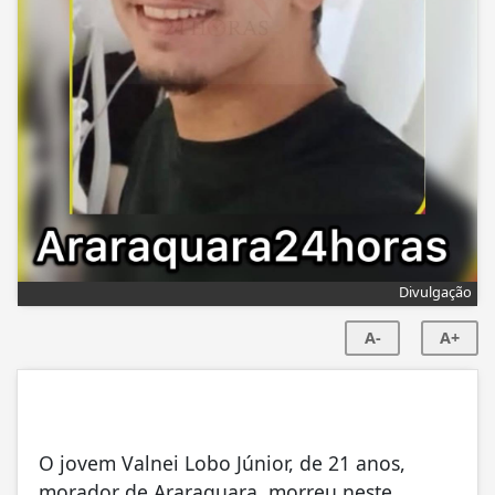
Divulgação
A-
A+
O jovem Valnei Lobo Júnior, de 21 anos,
morador de Araraquara, morreu neste