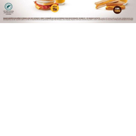
CLICANDO AQUI
SIGA
ESPORTE EM AÇÃO
NAS REDES SOCIAIS
PROSSEGUIR
/ NOTÍCIAS
FERROVIÁRIA
BASQUETE
VÔLEI
FUTEBOL FEMININO
ATLETISMO
FUTSAL
ESPORTE