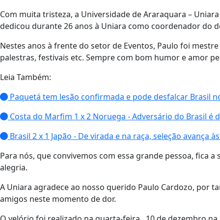
Com muita tristeza, a Universidade de Araraquara – Uniar
dedicou durante 26 anos à Uniara como coordenador do de
Nestes anos à frente do setor de Eventos, Paulo foi mestr
palestras, festivais etc. Sempre com bom humor e amor pel
Leia Também:
Paquetá tem lesão confirmada e pode desfalcar Brasil 
Costa do Marfim 1 x 2 Noruega - Adversário do Brasil é de
Brasil 2 x 1 Japão - De virada e na raça, seleção avança às
Para nós, que convivemos com essa grande pessoa, fica 
alegria.
A Uniara agradece ao nosso querido Paulo Cardozo, por tan
amigos neste momento de dor.
O velório foi realizado na quarta-feira, 10 de dezembro na