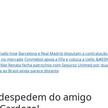
inado hoje
Barcelona e Real Madrid disputam a contratação
ca no mercado
Conmebol apoia a Fifa e cutuca a Uefa: &#03
Vôlei Renata fecha patrocínio com Seguros Unimed por du
ta ao Brasil ainda parece distante
e despedem do amigo