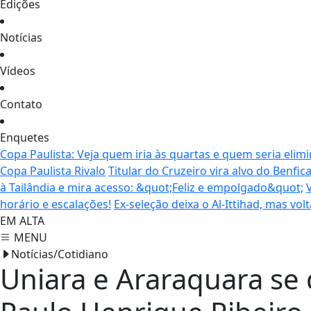
Edições
Notícias
Vídeos
Contato
Enquetes
Copa Paulista: Veja quem iria às quartas e quem seria elim
Copa Paulista Rivalo
Titular do Cruzeiro vira alvo do Benfi
à Tailândia e mira acesso: &quot;Feliz e empolgado&quot;
horário e escalações!
Ex-seleção deixa o Al-Ittihad, mas vol
EM ALTA
MENU
Notícias/Cotidiano
Uniara e Araraquara s