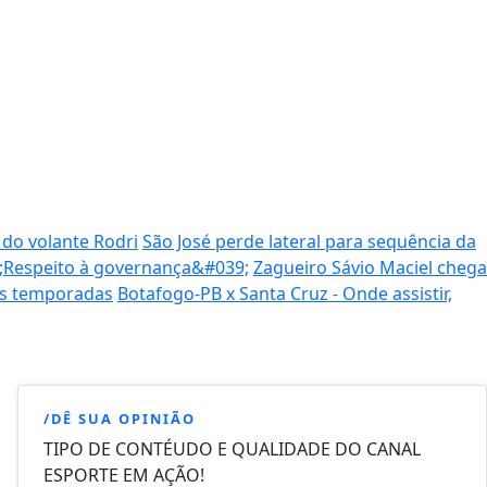
 do volante Rodri
São José perde lateral para sequência da
9;Respeito à governança&#039;
Zagueiro Sávio Maciel chega
as temporadas
Botafogo-PB x Santa Cruz - Onde assistir,
/DÊ SUA OPINIÃO
TIPO DE CONTÉUDO E QUALIDADE DO CANAL
ESPORTE EM AÇÃO!