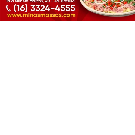
CLICANDO AQUI
PROSSEGUIR
ESPORTE
Cruzeiro x Mirassol - Onde assistir, arbitragem
e escalações
Cruzeiro x Mirassol - Onde assistir, arbitragem e
escalações
ESPORTE EM AÇÃO REDAÇÃO
- 07 DE AGO