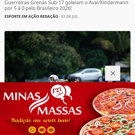
Guerreiras Grenás Sub-17 goleiam o Avaí/Kindermann
por 5 à 0 pelo Brasileiro 2026!
ESPORTE EM AÇÃO REDAÇÃO
- 01 DE JUL
Termos de Uso e Privacidade
Esse site utiliza cookies para melhorar sua
experiência de navegação. Ao continuar o acesso,
entendemos que você concorda com nossos Termos
de Uso e Privacidade.
PARA MAIS INFORMAÇÕES,
ACESSE NOSSOS TERMOS