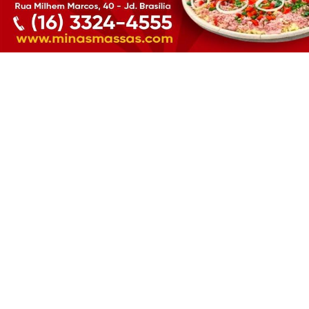
CLICANDO AQUI
PROSSEGUIR
FUTEBOL FEMININO
Guerreiras Grenás enfrentou o Corinthians e
venceu por de 1 a 0!
Guerreiras Grenás enfrentou o Corinthians e venceu
por de 1 a 0!
ESPORTE EM AÇÃO REDAÇÃO
- 01 DE JUL