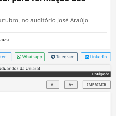
utubro, no auditório José Araújo
 16:51
tter
Whatsapp
Telegram
LinkedIn
Divulgação
A-
A+
IMPRIMIR