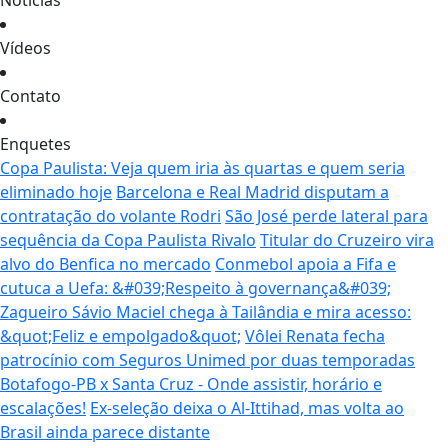
Notícias
Vídeos
Contato
Enquetes
Copa Paulista: Veja quem iria às quartas e quem seria
eliminado hoje
Barcelona e Real Madrid disputam a
contratação do volante Rodri
São José perde lateral para
sequência da Copa Paulista Rivalo
Titular do Cruzeiro vira
alvo do Benfica no mercado
Conmebol apoia a Fifa e
cutuca a Uefa: &#039;Respeito à governança&#039;
Zagueiro Sávio Maciel chega à Tailândia e mira acesso:
&quot;Feliz e empolgado&quot;
Vôlei Renata fecha
patrocínio com Seguros Unimed por duas temporadas
Botafogo-PB x Santa Cruz - Onde assistir, horário e
escalações!
Ex-seleção deixa o Al-Ittihad, mas volta ao
Brasil ainda parece distante