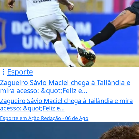
Esporte
Zagueiro Sávio Maciel chega à Tailândia e
mira acesso: &quot;Feliz e...
Zagueiro Sávio Maciel chega à Tailândia e mira
acesso: &quot;Feliz e...
Esporte em Ação Redação
- 06 de Ago