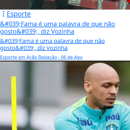
Esporte
&#039;Fama é uma palavra de que não
gosto&#039;, diz Vozinha
&#039;Fama é uma palavra de que não
gosto&#039;, diz Vozinha
Esporte em Ação Redação
- 06 de Ago