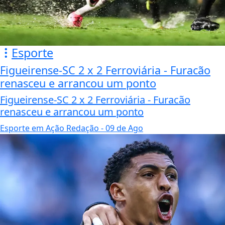
Esporte
Figueirense-SC 2 x 2 Ferroviária - Furacão
renasceu e arrancou um ponto
Figueirense-SC 2 x 2 Ferroviária - Furacão
renasceu e arrancou um ponto
Esporte em Ação Redação
- 09 de Ago