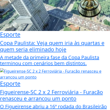
Esporte
Copa Paulista: Veja quem iria às quartas e
quem seria eliminado hoje
A metade da primeira fase da Copa Paulista
terminou com cenários bem distintos.
Esporte
Figueirense-SC 2 x 2 Ferroviária - Furacão
renasceu e arrancou um ponto
O Figueirense abriu a 16ª rodada do Brasileirão