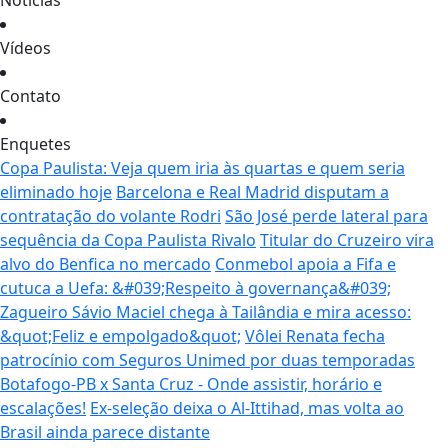
Notícias
Vídeos
Contato
Enquetes
Copa Paulista: Veja quem iria às quartas e quem seria
eliminado hoje
Barcelona e Real Madrid disputam a
contratação do volante Rodri
São José perde lateral para
sequência da Copa Paulista Rivalo
Titular do Cruzeiro vira
alvo do Benfica no mercado
Conmebol apoia a Fifa e
cutuca a Uefa: &#039;Respeito à governança&#039;
Zagueiro Sávio Maciel chega à Tailândia e mira acesso:
&quot;Feliz e empolgado&quot;
Vôlei Renata fecha
patrocínio com Seguros Unimed por duas temporadas
Botafogo-PB x Santa Cruz - Onde assistir, horário e
escalações!
Ex-seleção deixa o Al-Ittihad, mas volta ao
Brasil ainda parece distante