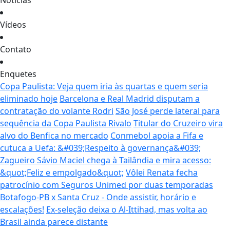
Notícias
Vídeos
Contato
Enquetes
Copa Paulista: Veja quem iria às quartas e quem seria
eliminado hoje
Barcelona e Real Madrid disputam a
contratação do volante Rodri
São José perde lateral para
sequência da Copa Paulista Rivalo
Titular do Cruzeiro vira
alvo do Benfica no mercado
Conmebol apoia a Fifa e
cutuca a Uefa: &#039;Respeito à governança&#039;
Zagueiro Sávio Maciel chega à Tailândia e mira acesso:
&quot;Feliz e empolgado&quot;
Vôlei Renata fecha
patrocínio com Seguros Unimed por duas temporadas
Botafogo-PB x Santa Cruz - Onde assistir, horário e
escalações!
Ex-seleção deixa o Al-Ittihad, mas volta ao
Brasil ainda parece distante