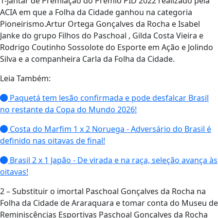
1-Jantar de Premiação do Prêmio PID 2022 realizado pela
ACIA em que a Folha da Cidade ganhou na categoria
Pioneirismo.Artur Ortega Gonçalves da Rocha e Isabel
Janke do grupo Filhos do Paschoal , Gilda Costa Vieira e
Rodrigo Coutinho Sossolote do Esporte em Ação e Jolindo
Silva e a companheira Carla da Folha da Cidade.
Leia Também:
Paquetá tem lesão confirmada e pode desfalcar Brasil
no restante da Copa do Mundo 2026!
Costa do Marfim 1 x 2 Noruega - Adversário do Brasil é
definido nas oitavas de final!
Brasil 2 x 1 Japão - De virada e na raça, seleção avança às
oitavas!
2 – Substituir o imortal Paschoal Gonçalves da Rocha na
Folha da Cidade de Araraquara e tomar conta do Museu de
Reminiscências Esportivas Paschoal Gonçalves da Rocha