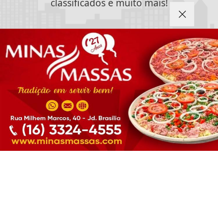
classificados e muito mais!
CRIAR MINHA CONTA
Termos de Uso e Privacidade
Esse site utiliza cookies para melhorar sua
experiência de navegação. Ao continuar o acesso,
SIGA
ESPORTE EM AÇÃO
NAS REDES SOCIAIS
entendemos que você concorda com nossos Termos
de Uso e Privacidade.
PARA MAIS INFORMAÇÕES,
ACESSE NOSSOS TERMOS
CLICANDO AQUI
/ NOTÍCIAS
PROSSEGUIR
FERROVIÁRIA
BASQUETE
VÔLEI
FUTEBOL FEMININO