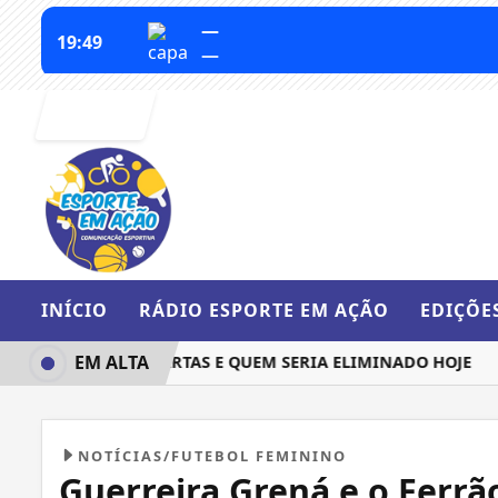
Entrar
INÍCIO
RÁDIO ESPORTE EM AÇÃO
EDIÇÕE
EM ALTA
QUEM IRIA ÀS QUARTAS E QUEM SERIA ELIMINADO HOJE
BAR
NOTÍCIAS/FUTEBOL FEMININO
Guerreira Grená e o Ferr