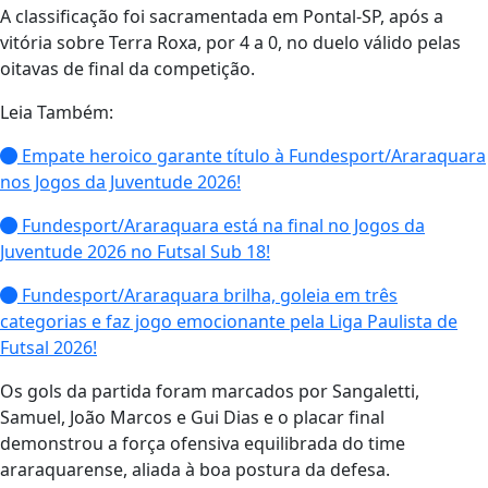
A classificação foi sacramentada em Pontal-SP, após a
vitória sobre Terra Roxa, por 4 a 0, no duelo válido pelas
oitavas de final da competição.
Leia Também:
Empate heroico garante título à Fundesport/Araraquara
nos Jogos da Juventude 2026!
Fundesport/Araraquara está na final no Jogos da
Juventude 2026 no Futsal Sub 18!
Fundesport/Araraquara brilha, goleia em três
categorias e faz jogo emocionante pela Liga Paulista de
Futsal 2026!
Os gols da partida foram marcados por Sangaletti,
Samuel, João Marcos e Gui Dias e o placar final
demonstrou a força ofensiva equilibrada do time
araraquarense, aliada à boa postura da defesa.