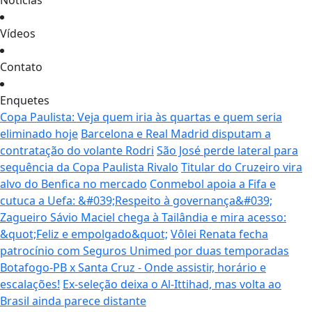
Notícias
Vídeos
Contato
Enquetes
Copa Paulista: Veja quem iria às quartas e quem seria
eliminado hoje
Barcelona e Real Madrid disputam a
contratação do volante Rodri
São José perde lateral para
sequência da Copa Paulista Rivalo
Titular do Cruzeiro vira
alvo do Benfica no mercado
Conmebol apoia a Fifa e
cutuca a Uefa: &#039;Respeito à governança&#039;
Zagueiro Sávio Maciel chega à Tailândia e mira acesso:
&quot;Feliz e empolgado&quot;
Vôlei Renata fecha
patrocínio com Seguros Unimed por duas temporadas
Botafogo-PB x Santa Cruz - Onde assistir, horário e
escalações!
Ex-seleção deixa o Al-Ittihad, mas volta ao
Brasil ainda parece distante