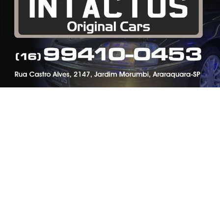
classificados e muito mais!
Esse site utiliza cookies para melhorar sua
experiência de navegação. Ao continuar o acesso,
entendemos que você concorda com nossos Termos
CRIAR MINHA CONTA
de Uso e Privacidade.
PARA MAIS INFORMAÇÕES,
ACESSE NOSSOS TERMOS
CLICANDO AQUI
PROSSEGUIR
SIGA
ESPORTE EM AÇÃO
NAS REDES SOCIAIS
/ NOTÍCIAS
FERROVIÁRIA
BASQUETE
VÔLEI
FUTEBOL FEMININO