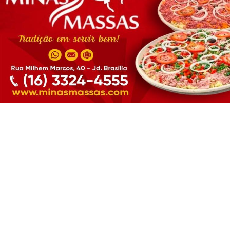
Termos de Uso e Privacidade
Esse site utiliza cookies para melhorar sua
experiência de navegação. Ao continuar o acesso,
entendemos que você concorda com nossos Termos
de Uso e Privacidade.
PARA MAIS INFORMAÇÕES,
ACESSE NOSSOS TERMOS
CLICANDO AQUI
FUTEBOL FEMININO
Guerreiras Grenás Sub-17 goleiam o
PROSSEGUIR
Avaí/Kindermann por 5 à 0 pelo Brasileiro
2026!
Guerreiras Grenás Sub-17 goleiam o Avaí/Kindermann
por 5 à 0 pelo Brasileiro 2026!
ESPORTE EM AÇÃO REDAÇÃO
- 01 DE JUL