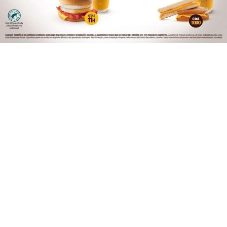
PARA MAIS INFORMAÇÕES,
ACESSE NOSSOS TERMOS
CLICANDO AQUI
PROSSEGUIR
ESPORTE
Cruzeiro x Mirassol - Onde assistir, arbitragem
e escalações
Cruzeiro x Mirassol - Onde assistir, arbitragem e
escalações
ESPORTE EM AÇÃO REDAÇÃO
- 07 DE AGO
TODAS AS POSTAGENS
Não possui uma conta?