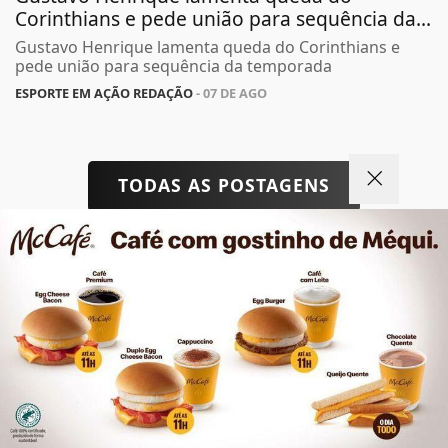
Corinthians e pede união para sequência da...
Gustavo Henrique lamenta queda do Corinthians e
pede união para sequência da temporada
ESPORTE EM AÇÃO REDAÇÃO
- 07 DE AGO
TODAS AS POSTAGENS
Termos de Uso e Privacidade
Esse site utiliza cookies para melhorar sua
Não possui uma conta?
experiência de navegação. Ao continuar o acesso,
entendemos que você concorda com nossos Termos
Você pode ler matérias exclusivas, anunciar
de Uso e Privacidade.
classificados e muito mais!
PARA MAIS INFORMAÇÕES,
ACESSE NOSSOS TERMOS
CLICANDO AQUI
CRIAR MINHA CONTA