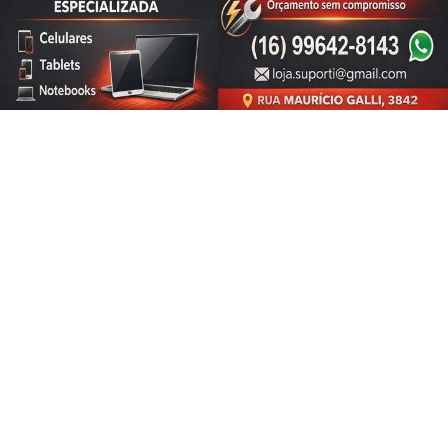
de Uso e Privacidade.
PARA MAIS INFORMAÇÕES,
ACESSE NOSSOS TERMOS
CLICANDO AQUI
PROSSEGUIR
FUTEBOL FEMININO
Guerreiras Grenás enfrentou o Corinthians e
venceu por de 1 a 0!
Guerreiras Grenás enfrentou o Corinthians e venceu
por de 1 a 0!
ESPORTE EM AÇÃO REDAÇÃO
- 01 DE JUL