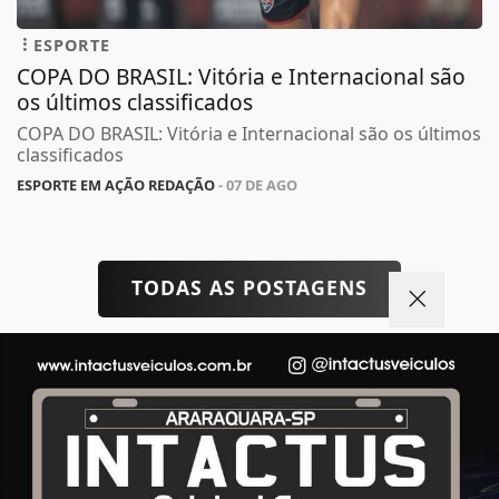
ESPORTE
COPA DO BRASIL: Vitória e Internacional são
os últimos classificados
COPA DO BRASIL: Vitória e Internacional são os últimos
classificados
ESPORTE EM AÇÃO REDAÇÃO
- 07 DE AGO
TODAS AS POSTAGENS
Termos de Uso e Privacidade
Não possui uma conta?
Esse site utiliza cookies para melhorar sua
Você pode ler matérias exclusivas, anunciar
experiência de navegação. Ao continuar o acesso,