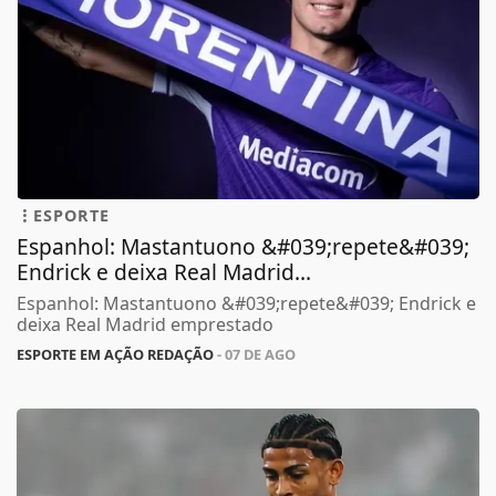
ESPORTE
Espanhol: Mastantuono &#039;repete&#039;
Endrick e deixa Real Madrid...
Espanhol: Mastantuono &#039;repete&#039; Endrick e
deixa Real Madrid emprestado
ESPORTE EM AÇÃO REDAÇÃO
- 07 DE AGO