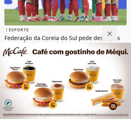
ESPORTE
Federação da Coreia do Sul pede desculpas
por escândalo com árbitros
Federação da Coreia do Sul pede desculpas por
escândalo com árbitros
Termos de Uso e Privacidade
ESPORTE EM AÇÃO REDAÇÃO
- 08 DE AGO
Esse site utiliza cookies para melhorar sua
experiência de navegação. Ao continuar o acesso,
entendemos que você concorda com nossos Termos
de Uso e Privacidade.
PARA MAIS INFORMAÇÕES,
ACESSE NOSSOS TERMOS
CLICANDO AQUI
PROSSEGUIR