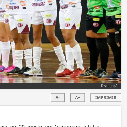
Divulgação
A-
A+
IMPRIMIR
eia, em 20 agosto, em Araraquara, o futsal