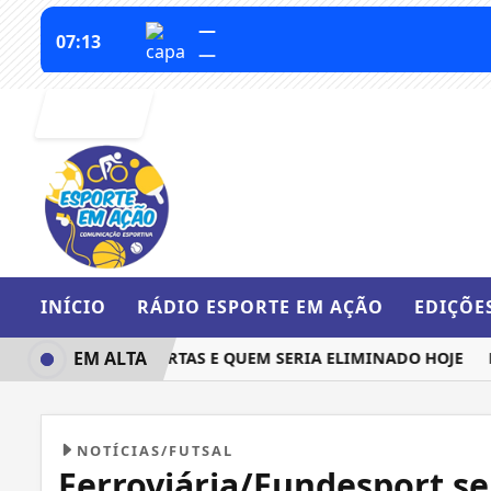
Entrar
INÍCIO
RÁDIO ESPORTE EM AÇÃO
EDIÇÕE
EM ALTA
UEM IRIA ÀS QUARTAS E QUEM SERIA ELIMINADO HOJE
BARC
NOTÍCIAS/FUTSAL
Ferroviária/Fundesport s