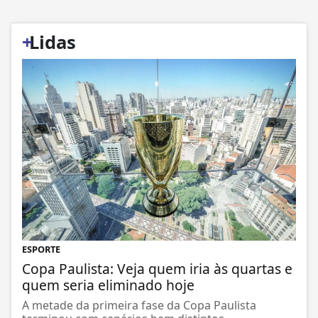
+
Lidas
ESPORTE
Copa Paulista: Veja quem iria às quartas e
quem seria eliminado hoje
A metade da primeira fase da Copa Paulista