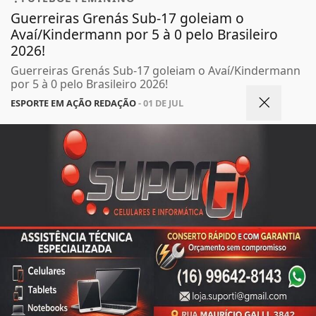
Guerreiras Grenás Sub-17 goleiam o
Avaí/Kindermann por 5 à 0 pelo Brasileiro
2026!
Guerreiras Grenás Sub-17 goleiam o Avaí/Kindermann
por 5 à 0 pelo Brasileiro 2026!
ESPORTE EM AÇÃO REDAÇÃO
- 01 DE JUL
TODAS AS POSTAGENS
Termos de Uso e Privacidade
Esse site utiliza cookies para melhorar sua
experiência de navegação. Ao continuar o acesso,
entendemos que você concorda com nossos Termos
de Uso e Privacidade.
Não possui uma conta?
PARA MAIS INFORMAÇÕES,
ACESSE NOSSOS TERMOS
CLICANDO AQUI
Você pode ler matérias exclusivas, anunciar
classificados e muito mais!
PROSSEGUIR